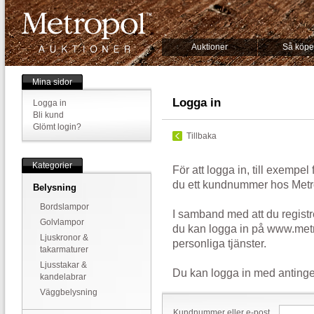
Auktioner
Så köpe
Mina sidor
Logga in
Logga in
Bli kund
Glömt login?
Tillbaka
Kategorier
För att logga in, till exempel
du ett kundnummer hos Metr
Belysning
Bordslampor
I samband med att du registr
Golvlampor
du kan logga in på www.metr
Ljuskronor &
personliga tjänster.
takarmaturer
Ljusstakar &
Du kan logga in med antinge
kandelabrar
Väggbelysning
Kundnummer eller e-post