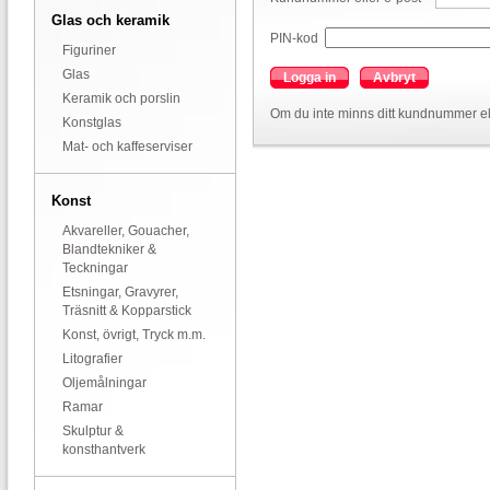
Glas och keramik
PIN-kod
Figuriner
Glas
Logga in
Avbryt
Keramik och porslin
Om du inte minns ditt kundnummer el
Konstglas
Mat- och kaffeserviser
Konst
Akvareller, Gouacher,
Blandtekniker &
Teckningar
Etsningar, Gravyrer,
Träsnitt & Kopparstick
Konst, övrigt, Tryck m.m.
Litografier
Oljemålningar
Ramar
Skulptur &
konsthantverk