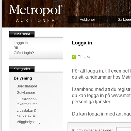
Auktioner
Så köpe
Mina sidor
Logga in
Logga in
Bli kund
Glömt login?
Tillbaka
Kategorier
För att logga in, till exempel
du ett kundnummer hos Metr
Belysning
Bordslampor
I samband med att du registr
Golvlampor
du kan logga in på www.metr
Ljuskronor &
personliga tjänster.
takarmaturer
Ljusstakar &
Du kan logga in med antinge
kandelabrar
Väggbelysning
Kundnummer eller e-post