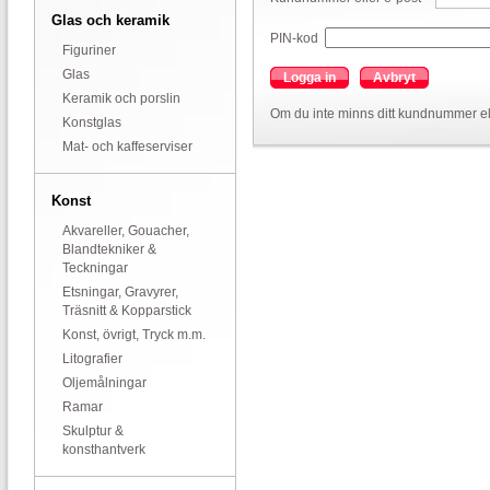
Glas och keramik
PIN-kod
Figuriner
Glas
Logga in
Avbryt
Keramik och porslin
Om du inte minns ditt kundnummer el
Konstglas
Mat- och kaffeserviser
Konst
Akvareller, Gouacher,
Blandtekniker &
Teckningar
Etsningar, Gravyrer,
Träsnitt & Kopparstick
Konst, övrigt, Tryck m.m.
Litografier
Oljemålningar
Ramar
Skulptur &
konsthantverk