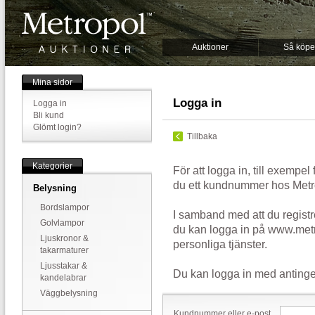
Auktioner
Så köpe
Mina sidor
Logga in
Logga in
Bli kund
Glömt login?
Tillbaka
Kategorier
För att logga in, till exempel
du ett kundnummer hos Metr
Belysning
Bordslampor
I samband med att du registr
Golvlampor
du kan logga in på www.metr
Ljuskronor &
personliga tjänster.
takarmaturer
Ljusstakar &
Du kan logga in med antinge
kandelabrar
Väggbelysning
Kundnummer eller e-post