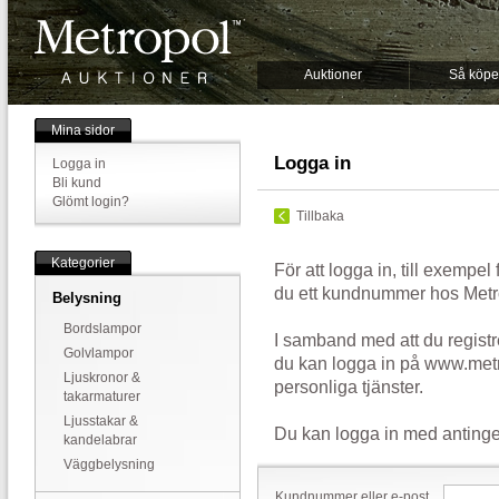
Auktioner
Så köpe
Mina sidor
Logga in
Logga in
Bli kund
Glömt login?
Tillbaka
Kategorier
För att logga in, till exempel
du ett kundnummer hos Metr
Belysning
Bordslampor
I samband med att du registr
Golvlampor
du kan logga in på www.metr
Ljuskronor &
personliga tjänster.
takarmaturer
Ljusstakar &
Du kan logga in med antinge
kandelabrar
Väggbelysning
Kundnummer eller e-post