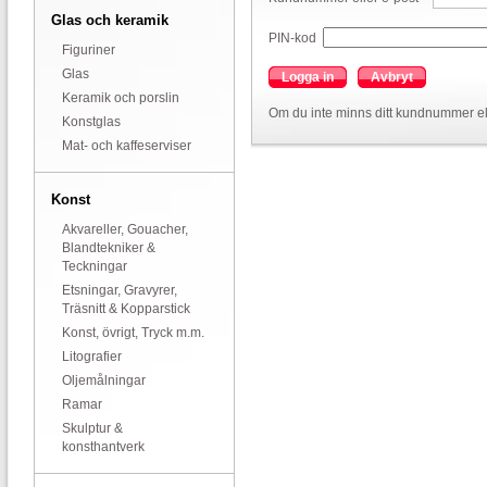
Glas och keramik
PIN-kod
Figuriner
Glas
Logga in
Avbryt
Keramik och porslin
Om du inte minns ditt kundnummer el
Konstglas
Mat- och kaffeserviser
Konst
Akvareller, Gouacher,
Blandtekniker &
Teckningar
Etsningar, Gravyrer,
Träsnitt & Kopparstick
Konst, övrigt, Tryck m.m.
Litografier
Oljemålningar
Ramar
Skulptur &
konsthantverk