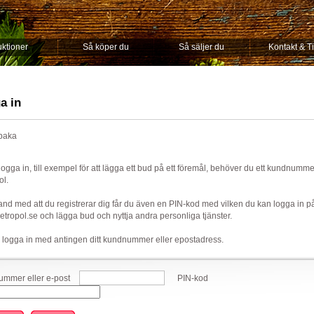
ktioner
Så köper du
Så säljer du
Kontakt & T
a in
lbaka
 logga in, till exempel för att lägga ett bud på ett föremål, behöver du ett kundnumm
ol.
nd med att du registrerar dig får du även en PIN-kod med vilken du kan logga in p
ropol.se och lägga bud och nyttja andra personliga tjänster.
 logga in med antingen ditt kundnummer eller epostadress.
mmer eller e-post
PIN-kod