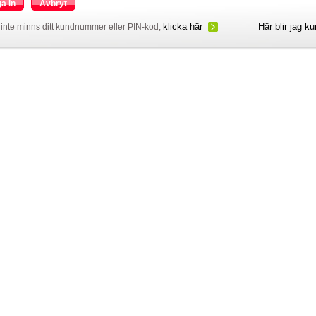
a in
Avbryt
klicka här
Här blir jag k
inte minns ditt kundnummer eller PIN-kod,