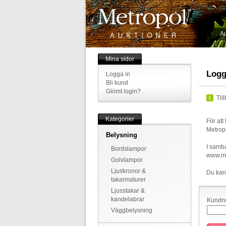
Au
Mina sidor
Logg
Logga in
Bli kund
Glömt login?
Til
Kategorier
För att
Metrop
Belysning
I samba
Bordslampor
www.met
Golvlampor
Ljuskronor &
Du kan
takarmaturer
Ljusstakar &
kandelabrar
Kundnu
Väggbelysning