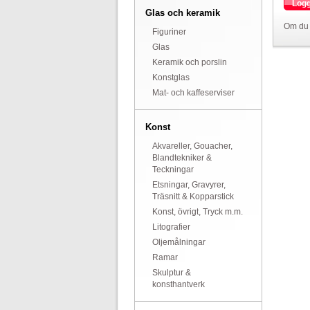
Logg
Glas och keramik
Om du 
Figuriner
Glas
Keramik och porslin
Konstglas
Mat- och kaffeserviser
Konst
Akvareller, Gouacher,
Blandtekniker &
Teckningar
Etsningar, Gravyrer,
Träsnitt & Kopparstick
Konst, övrigt, Tryck m.m.
Litografier
Oljemålningar
Ramar
Skulptur &
konsthantverk