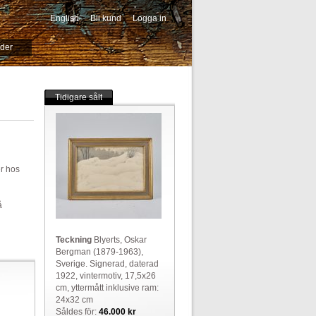
English
Bli kund
Logga in
-->
ider
Tidigare sålt
er hos
å
Teckning
Blyerts, Oskar
Bergman (1879-1963),
Sverige. Signerad, daterad
1922, vintermotiv, 17,5x26
cm, yttermått inklusive ram:
24x32 cm
Såldes för:
46.000 kr