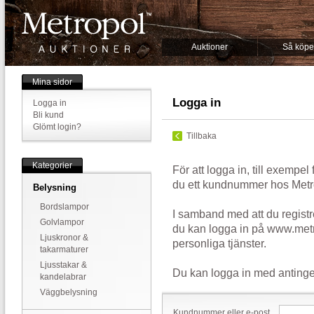
Auktioner
Så köpe
Mina sidor
Logga in
Logga in
Bli kund
Glömt login?
Tillbaka
Kategorier
För att logga in, till exempel
du ett kundnummer hos Metr
Belysning
Bordslampor
I samband med att du registr
Golvlampor
du kan logga in på www.metr
Ljuskronor &
personliga tjänster.
takarmaturer
Ljusstakar &
Du kan logga in med antinge
kandelabrar
Väggbelysning
Kundnummer eller e-post