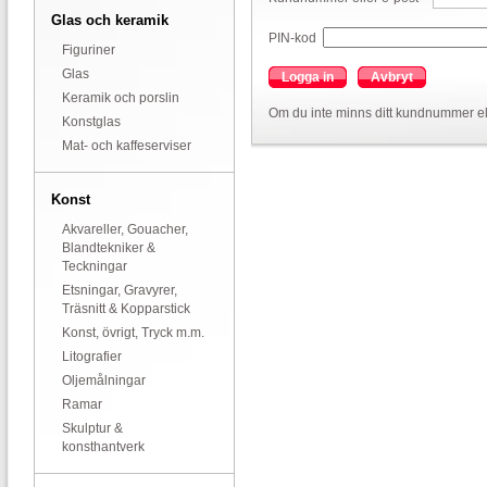
Glas och keramik
PIN-kod
Figuriner
Glas
Logga in
Avbryt
Keramik och porslin
Om du inte minns ditt kundnummer el
Konstglas
Mat- och kaffeserviser
Konst
Akvareller, Gouacher,
Blandtekniker &
Teckningar
Etsningar, Gravyrer,
Träsnitt & Kopparstick
Konst, övrigt, Tryck m.m.
Litografier
Oljemålningar
Ramar
Skulptur &
konsthantverk