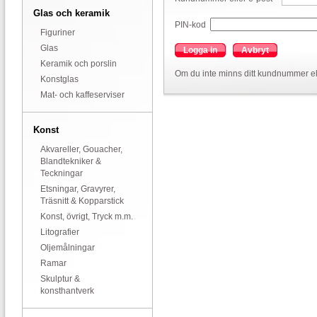
Glas och keramik
PIN-kod
Figuriner
Glas
Logga in
Avbryt
Keramik och porslin
Om du inte minns ditt kundnummer el
Konstglas
Mat- och kaffeserviser
Konst
Akvareller, Gouacher,
Blandtekniker &
Teckningar
Etsningar, Gravyrer,
Träsnitt & Kopparstick
Konst, övrigt, Tryck m.m.
Litografier
Oljemålningar
Ramar
Skulptur &
konsthantverk