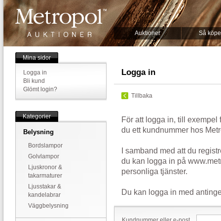
Auktioner
Så köpe
Mina sidor
Logga in
Logga in
Bli kund
Glömt login?
Tillbaka
Kategorier
För att logga in, till exempel
du ett kundnummer hos Metr
Belysning
Bordslampor
I samband med att du registr
Golvlampor
du kan logga in på www.metr
Ljuskronor &
personliga tjänster.
takarmaturer
Ljusstakar &
Du kan logga in med antinge
kandelabrar
Väggbelysning
Kundnummer eller e-post