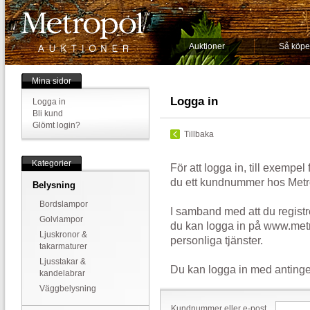
Auktioner
Så köpe
Mina sidor
Logga in
Logga in
Bli kund
Glömt login?
Tillbaka
Kategorier
För att logga in, till exempel
du ett kundnummer hos Metr
Belysning
Bordslampor
I samband med att du registr
Golvlampor
du kan logga in på www.metr
Ljuskronor &
personliga tjänster.
takarmaturer
Ljusstakar &
Du kan logga in med antinge
kandelabrar
Väggbelysning
Kundnummer eller e-post