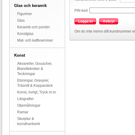
Glas och keramik
PIN-kod
Figuriner
Glas
Logga in
Avbryt
Keramik och porslin
Om du inte minns ditt kundnummer el
Konstglas
Mat- och kaffeserviser
Konst
Akvareller, Gouacher,
Blandtekniker &
Teckningar
Etsningar, Gravyrer,
Träsnitt & Kopparstick
Konst, övrigt, Tryck m.m.
Litografier
Oljemålningar
Ramar
Skulptur &
konsthantverk