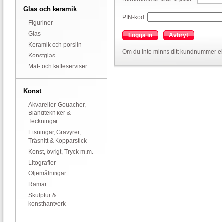
Glas och keramik
PIN-kod
Figuriner
Glas
Logga in
Avbryt
Keramik och porslin
Om du inte minns ditt kundnummer el
Konstglas
Mat- och kaffeserviser
Konst
Akvareller, Gouacher,
Blandtekniker &
Teckningar
Etsningar, Gravyrer,
Träsnitt & Kopparstick
Konst, övrigt, Tryck m.m.
Litografier
Oljemålningar
Ramar
Skulptur &
konsthantverk