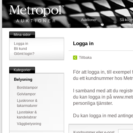
Auktioner
Så köpe
Mina sidor
Logga in
Logga in
Bli kund
Glömt login?
Tillbaka
Kategorier
För att logga in, till exempel
du ett kundnummer hos Metr
Belysning
Bordslampor
I samband med att du registr
Golvlampor
du kan logga in på www.metr
Ljuskronor &
personliga tjänster.
takarmaturer
Ljusstakar &
Du kan logga in med antinge
kandelabrar
Väggbelysning
Kundnummer eller e-post