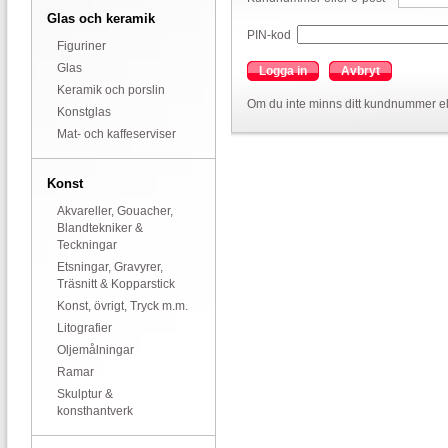
Glas och keramik
PIN-kod
Figuriner
Glas
Logga in
Avbryt
Keramik och porslin
Om du inte minns ditt kundnummer el
Konstglas
Mat- och kaffeserviser
Konst
Akvareller, Gouacher,
Blandtekniker &
Teckningar
Etsningar, Gravyrer,
Träsnitt & Kopparstick
Konst, övrigt, Tryck m.m.
Litografier
Oljemålningar
Ramar
Skulptur &
konsthantverk