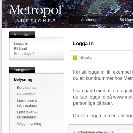
Auktioner
Så köpe
Mina sidor
Logga in
Logga in
Bli kund
Glömt login?
Tillbaka
Kategorier
För att logga in, till exempel
du ett kundnummer hos Metr
Belysning
Bordslampor
I samband med att du registr
Golvlampor
du kan logga in på www.metr
Ljuskronor &
personliga tjänster.
takarmaturer
Ljusstakar &
Du kan logga in med antinge
kandelabrar
Väggbelysning
Kundnummer eller e-post