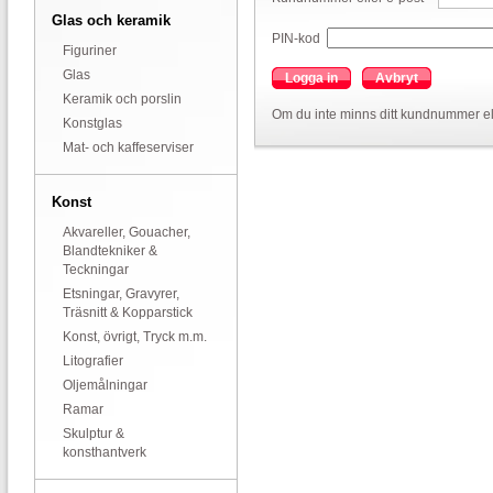
Glas och keramik
PIN-kod
Figuriner
Glas
Logga in
Avbryt
Keramik och porslin
Om du inte minns ditt kundnummer el
Konstglas
Mat- och kaffeserviser
Konst
Akvareller, Gouacher,
Blandtekniker &
Teckningar
Etsningar, Gravyrer,
Träsnitt & Kopparstick
Konst, övrigt, Tryck m.m.
Litografier
Oljemålningar
Ramar
Skulptur &
konsthantverk