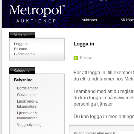
Auktioner
Så köpe
Mina sidor
Logga in
Logga in
Bli kund
Glömt login?
Tillbaka
Kategorier
För att logga in, till exempel
du ett kundnummer hos Metr
Belysning
Bordslampor
I samband med att du registr
Golvlampor
du kan logga in på www.metr
Ljuskronor &
personliga tjänster.
takarmaturer
Ljusstakar &
Du kan logga in med antinge
kandelabrar
Väggbelysning
Kundnummer eller e-post