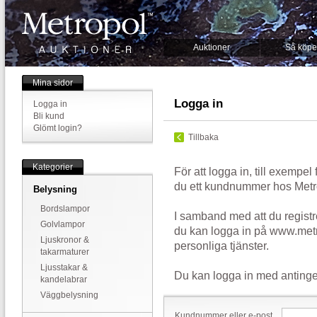
Auktioner
Så köpe
Mina sidor
Logga in
Logga in
Bli kund
Glömt login?
Tillbaka
Kategorier
För att logga in, till exempel
du ett kundnummer hos Metr
Belysning
Bordslampor
I samband med att du registr
Golvlampor
du kan logga in på www.metr
Ljuskronor &
personliga tjänster.
takarmaturer
Ljusstakar &
Du kan logga in med antinge
kandelabrar
Väggbelysning
Kundnummer eller e-post