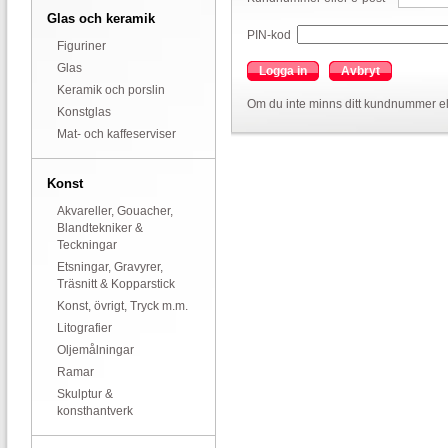
Glas och keramik
PIN-kod
Figuriner
Glas
Logga in
Avbryt
Keramik och porslin
Om du inte minns ditt kundnummer el
Konstglas
Mat- och kaffeserviser
Konst
Akvareller, Gouacher,
Blandtekniker &
Teckningar
Etsningar, Gravyrer,
Träsnitt & Kopparstick
Konst, övrigt, Tryck m.m.
Litografier
Oljemålningar
Ramar
Skulptur &
konsthantverk