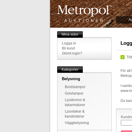
Au
Mina sidor
Logg
Logga in
Bli kund
Glömt login?
Til
Kategorier
För att
Metrop
Belysning
I samba
Bordslampor
www.met
Golvlampor
Ljuskronor &
Du kan
takarmaturer
Ljusstakar &
kandelabrar
Kundnu
Väggbelysning