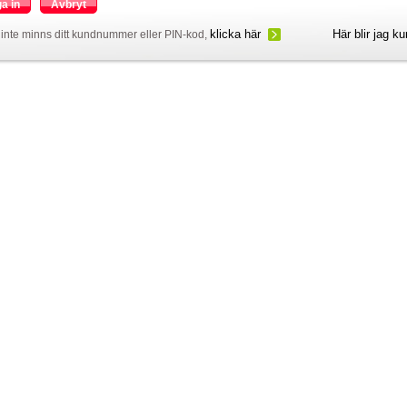
a in
Avbryt
klicka här
Här blir jag k
inte minns ditt kundnummer eller PIN-kod,