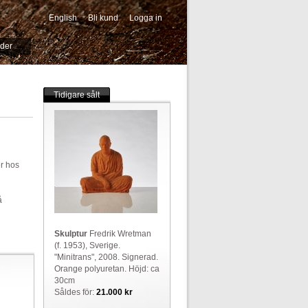
English
Bli kund
Logga in
-->
ider
Tidigare sålt
er hos
å
Skulptur
Fredrik Wretman
(f. 1953), Sverige.
"Minitrans", 2008. Signerad.
Orange polyuretan. Höjd: ca
30cm
Såldes för:
21.000 kr