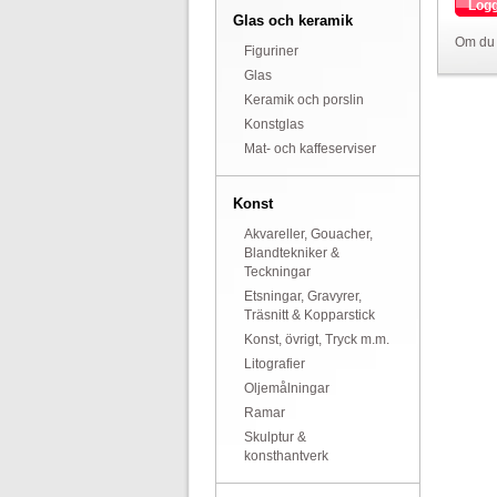
Logg
Glas och keramik
Om du 
Figuriner
Glas
Keramik och porslin
Konstglas
Mat- och kaffeserviser
Konst
Akvareller, Gouacher,
Blandtekniker &
Teckningar
Etsningar, Gravyrer,
Träsnitt & Kopparstick
Konst, övrigt, Tryck m.m.
Litografier
Oljemålningar
Ramar
Skulptur &
konsthantverk