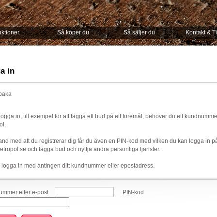
ktioner
Så köper du
Så säljer du
Kontakt & T
a in
lbaka
 logga in, till exempel för att lägga ett bud på ett föremål, behöver du ett kundnumm
ol.
nd med att du registrerar dig får du även en PIN-kod med vilken du kan logga in p
ropol.se och lägga bud och nyttja andra personliga tjänster.
 logga in med antingen ditt kundnummer eller epostadress.
mmer eller e-post
PIN-kod