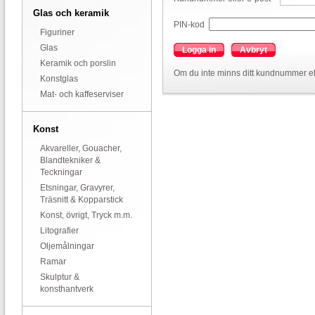
Glas och keramik
PIN-kod
Figuriner
Glas
Logga in
Avbryt
Keramik och porslin
Om du inte minns ditt kundnummer el
Konstglas
Mat- och kaffeserviser
Konst
Akvareller, Gouacher,
Blandtekniker &
Teckningar
Etsningar, Gravyrer,
Träsnitt & Kopparstick
Konst, övrigt, Tryck m.m.
Litografier
Oljemålningar
Ramar
Skulptur &
konsthantverk