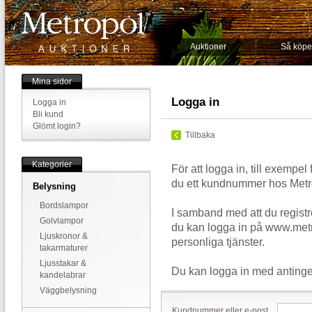
Auktioner
Så köpe
Mina sidor
Logga in
Logga in
Bli kund
Glömt login?
Tillbaka
Kategorier
För att logga in, till exempel
du ett kundnummer hos Metr
Belysning
Bordslampor
I samband med att du registr
Golvlampor
du kan logga in på www.metr
Ljuskronor &
personliga tjänster.
takarmaturer
Ljusstakar &
Du kan logga in med antinge
kandelabrar
Väggbelysning
Kundnummer eller e-post