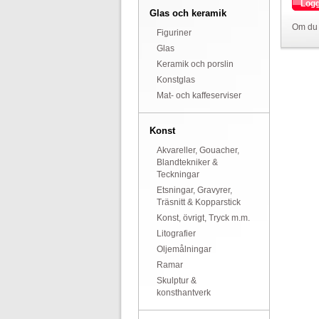
Logg
Glas och keramik
Om du 
Figuriner
Glas
Keramik och porslin
Konstglas
Mat- och kaffeserviser
Konst
Akvareller, Gouacher,
Blandtekniker &
Teckningar
Etsningar, Gravyrer,
Träsnitt & Kopparstick
Konst, övrigt, Tryck m.m.
Litografier
Oljemålningar
Ramar
Skulptur &
konsthantverk