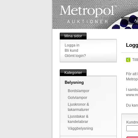
Au
Mina sidor
Logg
Logga in
Bli kund
Glömt login?
Til
Kategorier
För att
Metrop
Belysning
I samba
Bordslampor
www.met
Golvlampor
Ljuskronor &
Du kan
takarmaturer
Ljusstakar &
kandelabrar
Kundnu
Väggbelysning