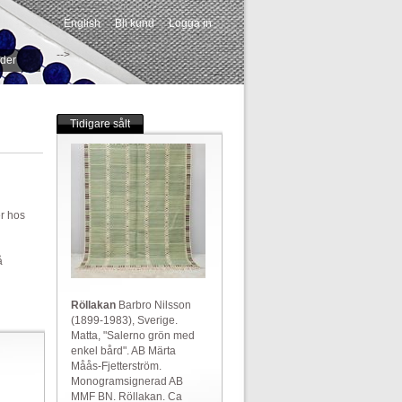
English
Bli kund
Logga in
-->
ider
Tidigare sålt
er hos
å
Röllakan
Barbro Nilsson
(1899-1983), Sverige.
Matta, "Salerno grön med
enkel bård". AB Märta
Måås-Fjetterström.
Monogramsignerad AB
MMF BN. Röllakan. Ca