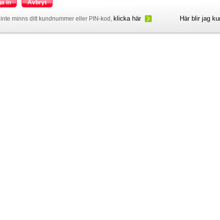
a in
Avbryt
klicka här
Här blir jag k
inte minns ditt kundnummer eller PIN-kod,