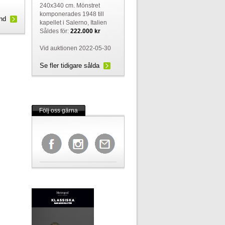
240x340 cm. Mönstret
komponerades 1948 till
und
kapellet i Salerno, Italien
Såldes för:
222.000 kr
Vid auktionen 2022-05-30
Se fler tidigare sålda
Följ oss gärna