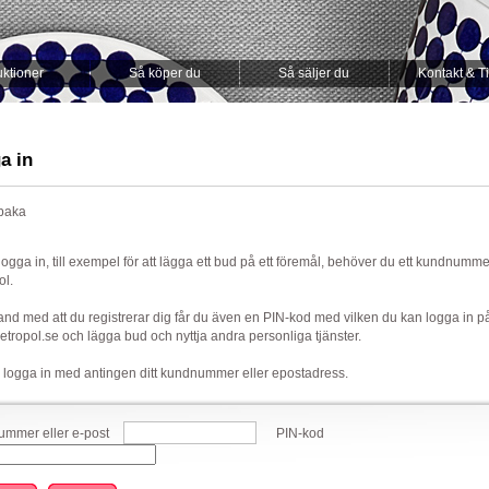
ktioner
Så köper du
Så säljer du
Kontakt & T
a in
lbaka
 logga in, till exempel för att lägga ett bud på ett föremål, behöver du ett kundnumm
ol.
nd med att du registrerar dig får du även en PIN-kod med vilken du kan logga in p
ropol.se och lägga bud och nyttja andra personliga tjänster.
 logga in med antingen ditt kundnummer eller epostadress.
mmer eller e-post
PIN-kod