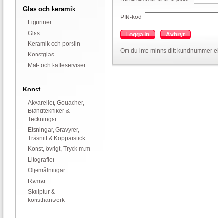
Glas och keramik
PIN-kod
Figuriner
Glas
Logga in
Avbryt
Keramik och porslin
Om du inte minns ditt kundnummer el
Konstglas
Mat- och kaffeserviser
Konst
Akvareller, Gouacher,
Blandtekniker &
Teckningar
Etsningar, Gravyrer,
Träsnitt & Kopparstick
Konst, övrigt, Tryck m.m.
Litografier
Oljemålningar
Ramar
Skulptur &
konsthantverk