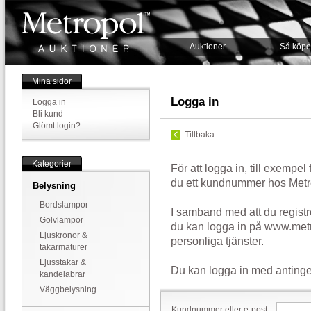
Auktioner
Så köpe
Mina sidor
Logga in
Logga in
Bli kund
Glömt login?
Tillbaka
Kategorier
För att logga in, till exempel
du ett kundnummer hos Metr
Belysning
Bordslampor
I samband med att du registr
Golvlampor
du kan logga in på www.metr
Ljuskronor &
personliga tjänster.
takarmaturer
Ljusstakar &
Du kan logga in med antinge
kandelabrar
Väggbelysning
Kundnummer eller e-post