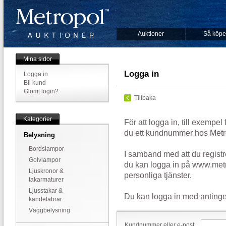
Auktioner
Så köpe
Mina sidor
Logga in
Logga in
Bli kund
Glömt login?
Tillbaka
Kategorier
För att logga in, till exempel
du ett kundnummer hos Metr
Belysning
Bordslampor
I samband med att du registr
Golvlampor
du kan logga in på www.metr
Ljuskronor &
personliga tjänster.
takarmaturer
Ljusstakar &
Du kan logga in med antinge
kandelabrar
Väggbelysning
Kundnummer eller e-post