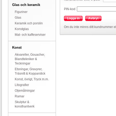
Glas och keramik
PIN-kod
Figuriner
Glas
Logga in
Avbryt
Keramik och porslin
Om du inte minns ditt kundnummer el
Konstglas
Mat- och kaffeserviser
Konst
Akvareller, Gouacher,
Blandtekniker &
Teckningar
Etsningar, Gravyrer,
Träsnitt & Kopparstick
Konst, övrigt, Tryck m.m.
Litografier
Oljemålningar
Ramar
Skulptur &
konsthantverk