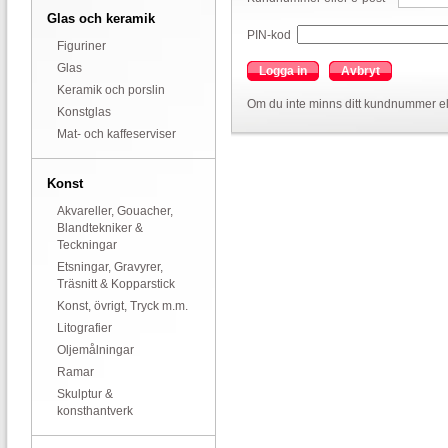
Glas och keramik
PIN-kod
Figuriner
Glas
Logga in
Avbryt
Keramik och porslin
Om du inte minns ditt kundnummer el
Konstglas
Mat- och kaffeserviser
Konst
Akvareller, Gouacher,
Blandtekniker &
Teckningar
Etsningar, Gravyrer,
Träsnitt & Kopparstick
Konst, övrigt, Tryck m.m.
Litografier
Oljemålningar
Ramar
Skulptur &
konsthantverk