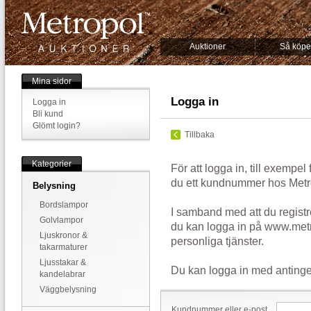
Auktioner
Så köpe
Mina sidor
Logga in
Logga in
Bli kund
Glömt login?
Tillbaka
Kategorier
För att logga in, till exempel
du ett kundnummer hos Metr
Belysning
Bordslampor
I samband med att du registr
Golvlampor
du kan logga in på www.metr
Ljuskronor &
personliga tjänster.
takarmaturer
Ljusstakar &
Du kan logga in med antinge
kandelabrar
Väggbelysning
Kundnummer eller e-post