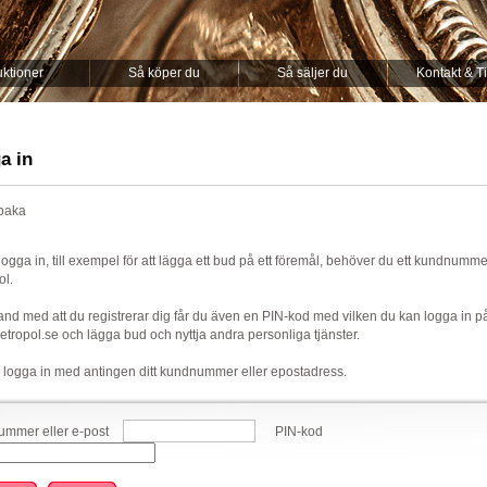
ktioner
Så köper du
Så säljer du
Kontakt & T
a in
lbaka
 logga in, till exempel för att lägga ett bud på ett föremål, behöver du ett kundnumm
ol.
nd med att du registrerar dig får du även en PIN-kod med vilken du kan logga in p
ropol.se och lägga bud och nyttja andra personliga tjänster.
 logga in med antingen ditt kundnummer eller epostadress.
mmer eller e-post
PIN-kod