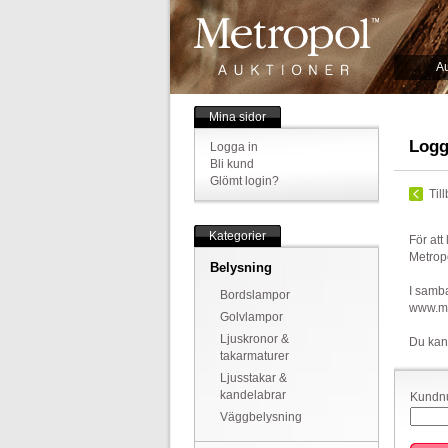
Au
Mina sidor
Logg
Logga in
Bli kund
Glömt login?
Til
Kategorier
För att
Metrop
Belysning
I samba
Bordslampor
www.met
Golvlampor
Ljuskronor &
Du kan
takarmaturer
Ljusstakar &
kandelabrar
Kundnu
Väggbelysning