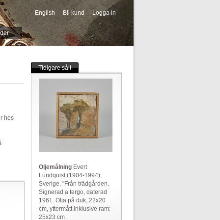
English
Bli kund
Logga in
-->
ider
Tidigare sålt
er hos
å
Oljemålning
Evert
Lundquist (1904-1994),
Sverige. "Från trädgården.
Signerad a tergo, daterad
1961. Olja på duk, 22x20
cm, yttermått inklusive ram:
25x23 cm