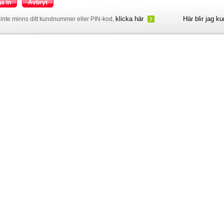
a in
Avbryt
klicka här
Här blir jag k
inte minns ditt kundnummer eller PIN-kod,