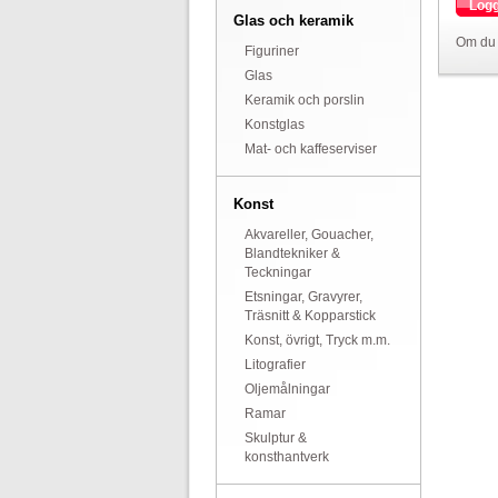
Logg
Glas och keramik
Om du 
Figuriner
Glas
Keramik och porslin
Konstglas
Mat- och kaffeserviser
Konst
Akvareller, Gouacher,
Blandtekniker &
Teckningar
Etsningar, Gravyrer,
Träsnitt & Kopparstick
Konst, övrigt, Tryck m.m.
Litografier
Oljemålningar
Ramar
Skulptur &
konsthantverk