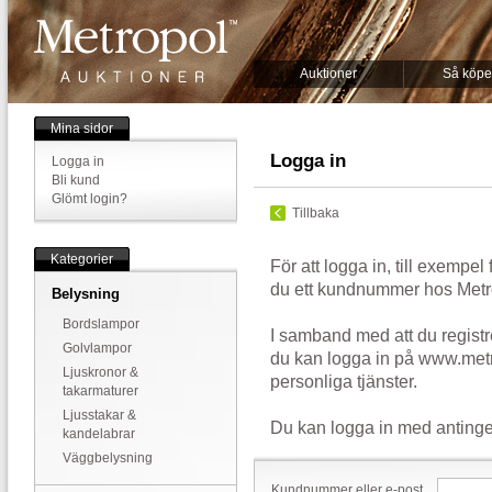
Auktioner
Så köpe
Mina sidor
Logga in
Logga in
Bli kund
Glömt login?
Tillbaka
Kategorier
För att logga in, till exempel
du ett kundnummer hos Metr
Belysning
Bordslampor
I samband med att du registr
Golvlampor
du kan logga in på www.metr
Ljuskronor &
personliga tjänster.
takarmaturer
Ljusstakar &
Du kan logga in med antinge
kandelabrar
Väggbelysning
Kundnummer eller e-post