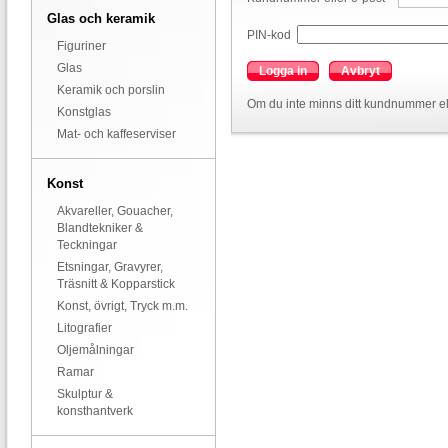
Glas och keramik
PIN-kod
Figuriner
Glas
Logga in
Avbryt
Keramik och porslin
Om du inte minns ditt kundnummer el
Konstglas
Mat- och kaffeserviser
Konst
Akvareller, Gouacher,
Blandtekniker &
Teckningar
Etsningar, Gravyrer,
Träsnitt & Kopparstick
Konst, övrigt, Tryck m.m.
Litografier
Oljemålningar
Ramar
Skulptur &
konsthantverk