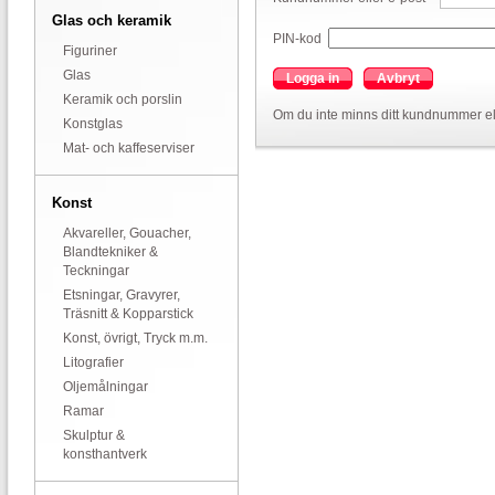
Glas och keramik
PIN-kod
Figuriner
Glas
Logga in
Avbryt
Keramik och porslin
Om du inte minns ditt kundnummer el
Konstglas
Mat- och kaffeserviser
Konst
Akvareller, Gouacher,
Blandtekniker &
Teckningar
Etsningar, Gravyrer,
Träsnitt & Kopparstick
Konst, övrigt, Tryck m.m.
Litografier
Oljemålningar
Ramar
Skulptur &
konsthantverk