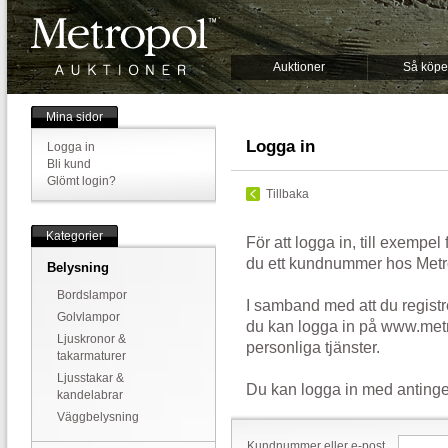
Auktioner
Så köpe
Mina sidor
Logga in
Logga in
Bli kund
Glömt login?
Tillbaka
Kategorier
För att logga in, till exempel
du ett kundnummer hos Metr
Belysning
Bordslampor
I samband med att du registr
Golvlampor
du kan logga in på www.metr
Ljuskronor &
personliga tjänster.
takarmaturer
Ljusstakar &
Du kan logga in med antinge
kandelabrar
Väggbelysning
Kundnummer eller e-post