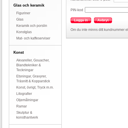
Glas och keramik
PIN-kod
Figuriner
Glas
Logga in
Avbryt
Keramik och porslin
Om du inte minns ditt kundnummer el
Konstglas
Mat- och kaffeserviser
Konst
Akvareller, Gouacher,
Blandtekniker &
Teckningar
Etsningar, Gravyrer,
Träsnitt & Kopparstick
Konst, övrigt, Tryck m.m.
Litografier
Oljemålningar
Ramar
Skulptur &
konsthantverk