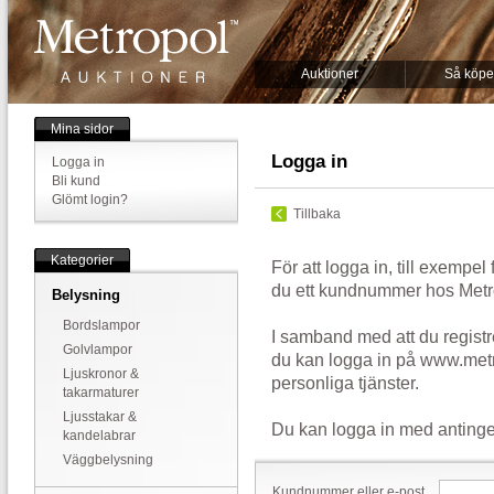
Auktioner
Så köpe
Mina sidor
Logga in
Logga in
Bli kund
Glömt login?
Tillbaka
Kategorier
För att logga in, till exempel
du ett kundnummer hos Metr
Belysning
Bordslampor
I samband med att du registr
Golvlampor
du kan logga in på www.metr
Ljuskronor &
personliga tjänster.
takarmaturer
Ljusstakar &
Du kan logga in med antinge
kandelabrar
Väggbelysning
Kundnummer eller e-post