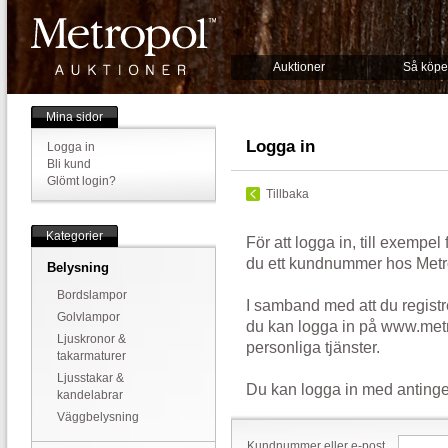
Auktioner
Så köpe
Mina sidor
Logga in
Logga in
Bli kund
Glömt login?
Tillbaka
Kategorier
För att logga in, till exempel
du ett kundnummer hos Metr
Belysning
Bordslampor
I samband med att du registr
Golvlampor
du kan logga in på www.metr
Ljuskronor &
personliga tjänster.
takarmaturer
Ljusstakar &
Du kan logga in med antinge
kandelabrar
Väggbelysning
Kundnummer eller e-post