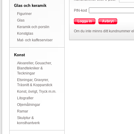
Glas och keramik
PIN-kod
Figuriner
Glas
Logga in
Avbryt
Keramik och porslin
Om du inte minns ditt kundnummer el
Konstglas
Mat- och kaffeserviser
Konst
Akvareller, Gouacher,
Blandtekniker &
Teckningar
Etsningar, Gravyrer,
Träsnitt & Kopparstick
Konst, övrigt, Tryck m.m.
Litografier
Oljemålningar
Ramar
Skulptur &
konsthantverk