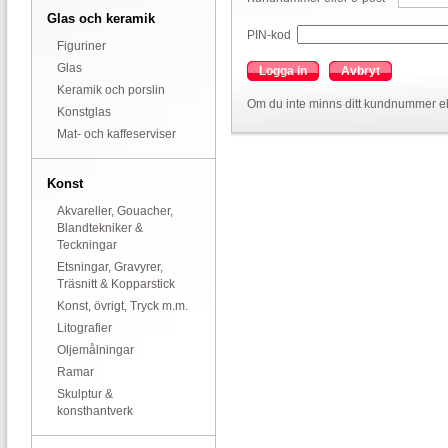
Glas och keramik
PIN-kod
Figuriner
Glas
Logga in
Avbryt
Keramik och porslin
Om du inte minns ditt kundnummer el
Konstglas
Mat- och kaffeserviser
Konst
Akvareller, Gouacher,
Blandtekniker &
Teckningar
Etsningar, Gravyrer,
Träsnitt & Kopparstick
Konst, övrigt, Tryck m.m.
Litografier
Oljemålningar
Ramar
Skulptur &
konsthantverk