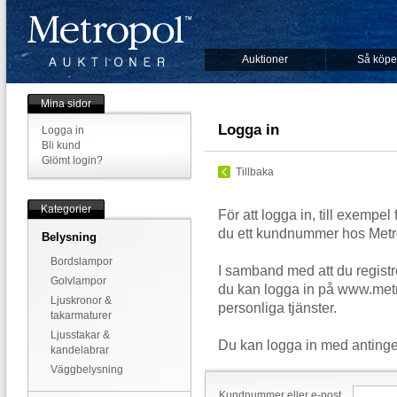
Auktioner
Så köpe
Mina sidor
Logga in
Logga in
Bli kund
Glömt login?
Tillbaka
Kategorier
För att logga in, till exempel
du ett kundnummer hos Metr
Belysning
Bordslampor
I samband med att du registr
Golvlampor
du kan logga in på www.metr
Ljuskronor &
personliga tjänster.
takarmaturer
Ljusstakar &
Du kan logga in med antinge
kandelabrar
Väggbelysning
Kundnummer eller e-post