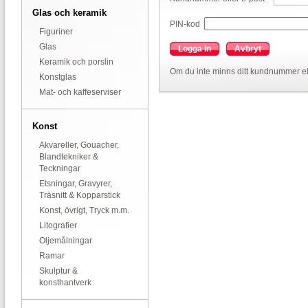
Glas och keramik
PIN-kod
Figuriner
Glas
Logga in
Avbryt
Keramik och porslin
Om du inte minns ditt kundnummer el
Konstglas
Mat- och kaffeserviser
Konst
Akvareller, Gouacher,
Blandtekniker &
Teckningar
Etsningar, Gravyrer,
Träsnitt & Kopparstick
Konst, övrigt, Tryck m.m.
Litografier
Oljemålningar
Ramar
Skulptur &
konsthantverk