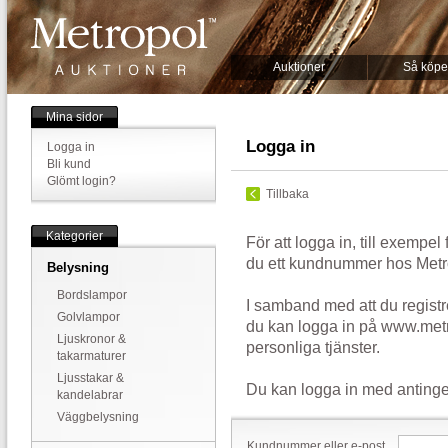
Auktioner
Så köpe
Mina sidor
Logga in
Logga in
Bli kund
Glömt login?
Tillbaka
Kategorier
För att logga in, till exempel
du ett kundnummer hos Metr
Belysning
Bordslampor
I samband med att du registr
Golvlampor
du kan logga in på www.metr
Ljuskronor &
personliga tjänster.
takarmaturer
Ljusstakar &
Du kan logga in med antinge
kandelabrar
Väggbelysning
Kundnummer eller e-post