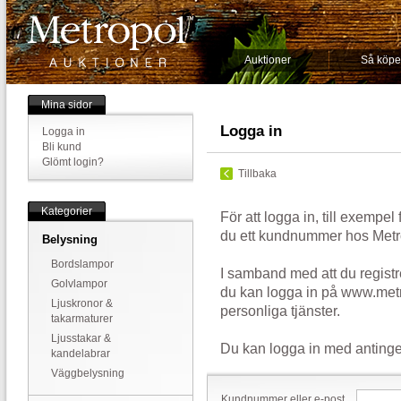
Auktioner
Så köpe
Mina sidor
Logga in
Logga in
Bli kund
Glömt login?
Tillbaka
Kategorier
För att logga in, till exempel
du ett kundnummer hos Metr
Belysning
Bordslampor
I samband med att du registr
Golvlampor
du kan logga in på www.metr
Ljuskronor &
personliga tjänster.
takarmaturer
Ljusstakar &
Du kan logga in med antinge
kandelabrar
Väggbelysning
Kundnummer eller e-post