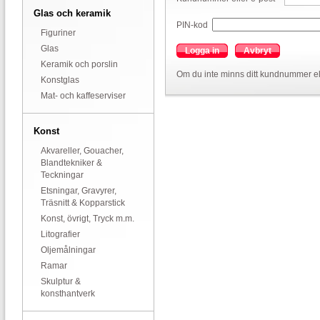
Glas och keramik
PIN-kod
Figuriner
Glas
Logga in
Avbryt
Keramik och porslin
Om du inte minns ditt kundnummer el
Konstglas
Mat- och kaffeserviser
Konst
Akvareller, Gouacher,
Blandtekniker &
Teckningar
Etsningar, Gravyrer,
Träsnitt & Kopparstick
Konst, övrigt, Tryck m.m.
Litografier
Oljemålningar
Ramar
Skulptur &
konsthantverk