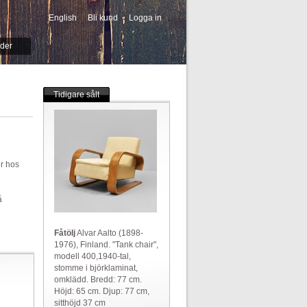
English
Bli kund
Logga in
-->
ider
Tidigare sålt
er hos
å
Fåtölj
Alvar Aalto (1898-
1976), Finland. "Tank chair",
modell 400,1940-tal,
stomme i björklaminat,
omklädd. Bredd: 77 cm.
Höjd: 65 cm. Djup: 77 cm,
sitthöjd 37 cm