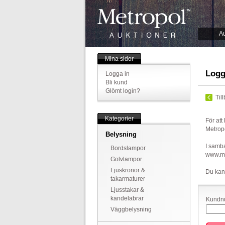
Au
Mina sidor
Logg
Logga in
Bli kund
Glömt login?
Til
Kategorier
För att
Metrop
Belysning
I samba
Bordslampor
www.met
Golvlampor
Ljuskronor &
Du kan
takarmaturer
Ljusstakar &
kandelabrar
Kundnu
Väggbelysning