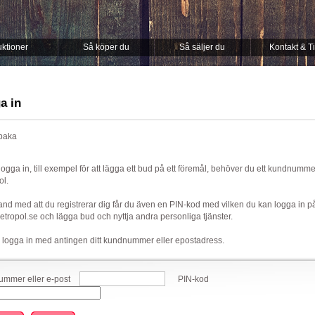
ktioner
Så köper du
Så säljer du
Kontakt & T
a in
lbaka
 logga in, till exempel för att lägga ett bud på ett föremål, behöver du ett kundnumm
ol.
nd med att du registrerar dig får du även en PIN-kod med vilken du kan logga in p
ropol.se och lägga bud och nyttja andra personliga tjänster.
 logga in med antingen ditt kundnummer eller epostadress.
mmer eller e-post
PIN-kod