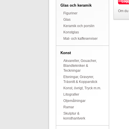
Logg
Glas och keramik
Om du 
Figuriner
Glas
Keramik och porslin
Konstglas
Mat- och kaffeserviser
Konst
Akvareller, Gouacher,
Blandtekniker &
Teckningar
Etsningar, Gravyrer,
Träsnitt & Kopparstick
Konst, övrigt, Tryck m.m.
Litografier
Oljemålningar
Ramar
Skulptur &
konsthantverk