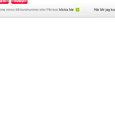
a in
Avbryt
klicka här
Här blir jag k
inte minns ditt kundnummer eller PIN-kod,