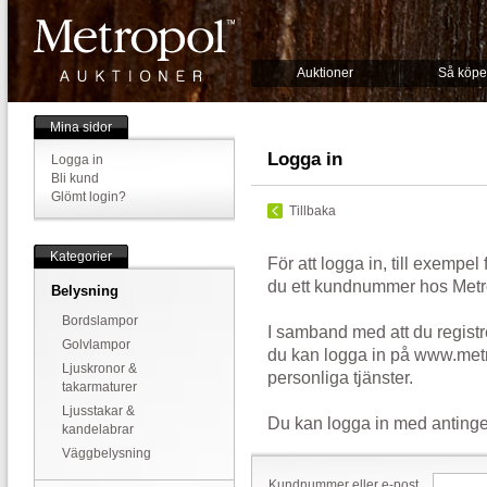
Auktioner
Så köpe
Mina sidor
Logga in
Logga in
Bli kund
Glömt login?
Tillbaka
Kategorier
För att logga in, till exempel
du ett kundnummer hos Metr
Belysning
Bordslampor
I samband med att du registr
Golvlampor
du kan logga in på www.metr
Ljuskronor &
personliga tjänster.
takarmaturer
Ljusstakar &
Du kan logga in med antinge
kandelabrar
Väggbelysning
Kundnummer eller e-post