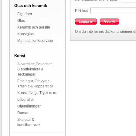
Glas och keramik
PIN-kod
Figuriner
Glas
Logga in
Avbryt
Keramik och porslin
Om du inte minns ditt kundnummer el
Konstglas
Mat- och kaffeserviser
Konst
Akvareller, Gouacher,
Blandtekniker &
Teckningar
Etsningar, Gravyrer,
Träsnitt & Kopparstick
Konst, övrigt, Tryck m.m.
Litografier
Oljemålningar
Ramar
Skulptur &
konsthantverk