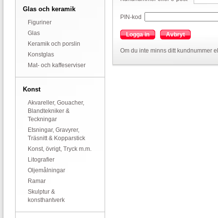
Glas och keramik
PIN-kod
Figuriner
Glas
Logga in
Avbryt
Keramik och porslin
Om du inte minns ditt kundnummer el
Konstglas
Mat- och kaffeserviser
Konst
Akvareller, Gouacher,
Blandtekniker &
Teckningar
Etsningar, Gravyrer,
Träsnitt & Kopparstick
Konst, övrigt, Tryck m.m.
Litografier
Oljemålningar
Ramar
Skulptur &
konsthantverk