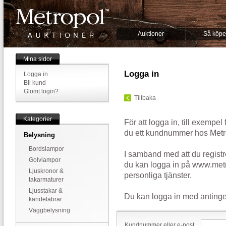
Auktioner
Så köpe
Mina sidor
Logga in
Logga in
Bli kund
Glömt login?
Tillbaka
Kategorier
För att logga in, till exempel
du ett kundnummer hos Metr
Belysning
Bordslampor
I samband med att du registr
Golvlampor
du kan logga in på www.metr
Ljuskronor &
personliga tjänster.
takarmaturer
Ljusstakar &
Du kan logga in med antinge
kandelabrar
Väggbelysning
Kundnummer eller e-post