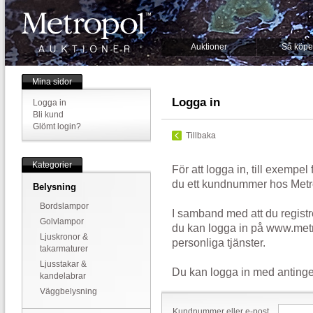
Auktioner
Så köpe
Mina sidor
Logga in
Logga in
Bli kund
Glömt login?
Tillbaka
Kategorier
För att logga in, till exempel
du ett kundnummer hos Metr
Belysning
Bordslampor
I samband med att du registr
Golvlampor
du kan logga in på www.metr
Ljuskronor &
personliga tjänster.
takarmaturer
Ljusstakar &
Du kan logga in med antinge
kandelabrar
Väggbelysning
Kundnummer eller e-post