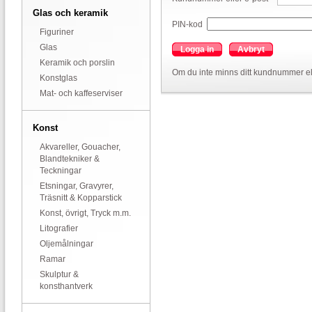
Glas och keramik
PIN-kod
Figuriner
Glas
Logga in
Avbryt
Keramik och porslin
Om du inte minns ditt kundnummer el
Konstglas
Mat- och kaffeserviser
Konst
Akvareller, Gouacher,
Blandtekniker &
Teckningar
Etsningar, Gravyrer,
Träsnitt & Kopparstick
Konst, övrigt, Tryck m.m.
Litografier
Oljemålningar
Ramar
Skulptur &
konsthantverk