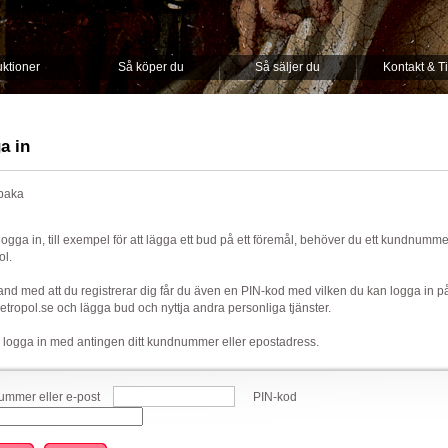
ktioner
Så köper du
Så säljer du
Kontakt & T
a in
lbaka
 logga in, till exempel för att lägga ett bud på ett föremål, behöver du ett kundnumm
ol.
nd med att du registrerar dig får du även en PIN-kod med vilken du kan logga in p
ropol.se och lägga bud och nyttja andra personliga tjänster.
 logga in med antingen ditt kundnummer eller epostadress.
mmer eller e-post
PIN-kod