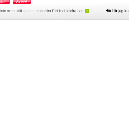
a in
Avbryt
klicka här
Här blir jag k
inte minns ditt kundnummer eller PIN-kod,