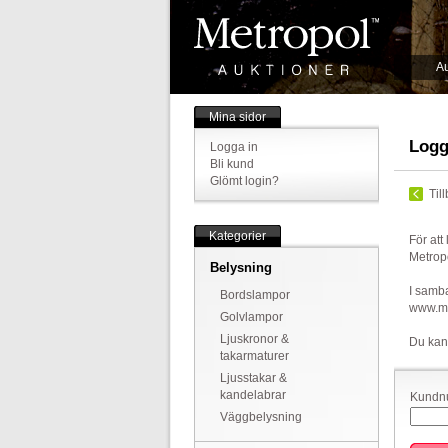
Au
Mina sidor
Logg
Logga in
Bli kund
Glömt login?
Til
Kategorier
För att
Metrop
Belysning
I samba
Bordslampor
www.met
Golvlampor
Ljuskronor &
Du kan
takarmaturer
Ljusstakar &
kandelabrar
Kundnu
Väggbelysning