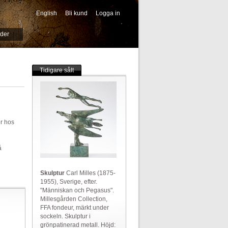
English
Bli kund
Logga in
-->
ider
Tidigare sålt
er hos
å
Skulptur
Carl Milles (1875-
1955), Sverige, efter.
"Människan och Pegasus".
Millesgården Collection,
FFA fondeur, märkt under
sockeln. Skulptur i
grönpatinerad metall. Höjd: