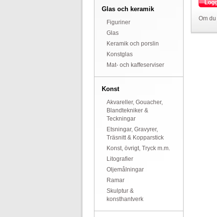
Logg
Glas och keramik
Om du 
Figuriner
Glas
Keramik och porslin
Konstglas
Mat- och kaffeserviser
Konst
Akvareller, Gouacher,
Blandtekniker &
Teckningar
Etsningar, Gravyrer,
Träsnitt & Kopparstick
Konst, övrigt, Tryck m.m.
Litografier
Oljemålningar
Ramar
Skulptur &
konsthantverk