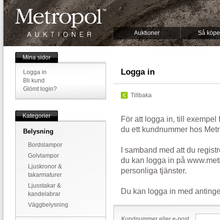
Auktioner
Så köpe
Mina sidor
Logga in
Logga in
Bli kund
Glömt login?
Tillbaka
Kategorier
För att logga in, till exempel
du ett kundnummer hos Metr
Belysning
Bordslampor
I samband med att du registr
Golvlampor
du kan logga in på www.metr
Ljuskronor &
personliga tjänster.
takarmaturer
Ljusstakar &
Du kan logga in med antinge
kandelabrar
Väggbelysning
Kundnummer eller e-post