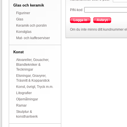
Glas och keramik
PIN-kod
Figuriner
Glas
Logga in
Avbryt
Keramik och porslin
Om du inte minns ditt kundnummer el
Konstglas
Mat- och kaffeserviser
Konst
Akvareller, Gouacher,
Blandtekniker &
Teckningar
Etsningar, Gravyrer,
Träsnitt & Kopparstick
Konst, övrigt, Tryck m.m.
Litografier
Oljemålningar
Ramar
Skulptur &
konsthantverk