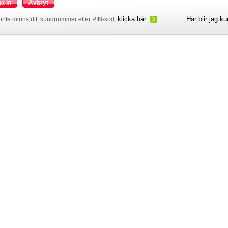
a in
Avbryt
klicka här
Här blir jag k
inte minns ditt kundnummer eller PIN-kod,