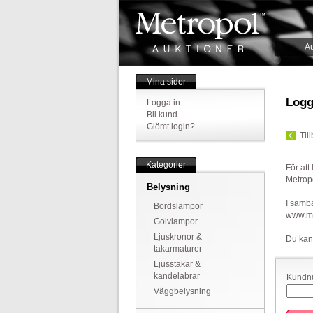
Au
Mina sidor
Logg
Logga in
Bli kund
Glömt login?
Til
Kategorier
För att
Metrop
Belysning
I samba
Bordslampor
www.met
Golvlampor
Ljuskronor &
Du kan
takarmaturer
Ljusstakar &
kandelabrar
Kundnu
Väggbelysning