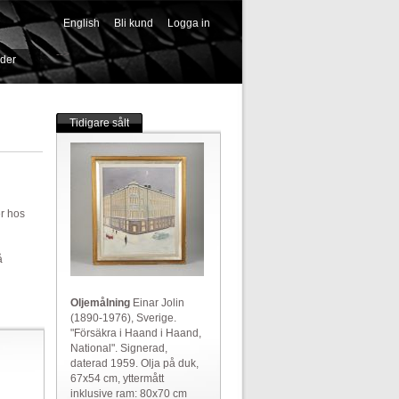
English
Bli kund
Logga in
-->
ider
Tidigare sålt
er hos
å
Oljemålning
Einar Jolin
(1890-1976), Sverige.
"Försäkra i Haand i Haand,
National". Signerad,
daterad 1959. Olja på duk,
67x54 cm, yttermått
inklusive ram: 80x70 cm