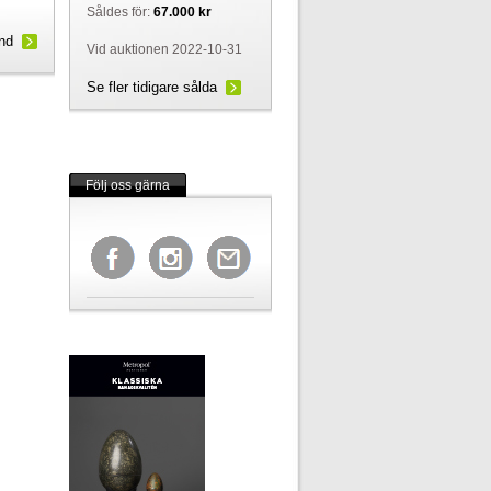
Såldes för:
67.000 kr
und
Vid auktionen 2022-10-31
Se fler tidigare sålda
Följ oss gärna