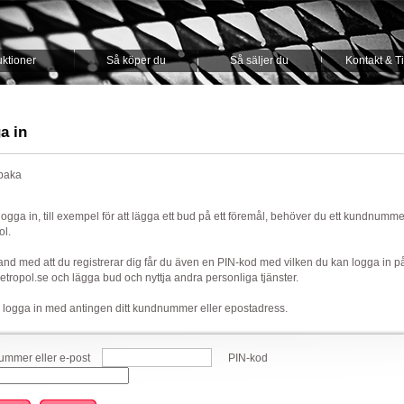
ktioner
Så köper du
Så säljer du
Kontakt & T
a in
lbaka
 logga in, till exempel för att lägga ett bud på ett föremål, behöver du ett kundnumm
ol.
nd med att du registrerar dig får du även en PIN-kod med vilken du kan logga in p
ropol.se och lägga bud och nyttja andra personliga tjänster.
 logga in med antingen ditt kundnummer eller epostadress.
mmer eller e-post
PIN-kod