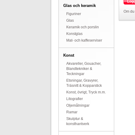
Logg
Glas och keramik
Om du 
Figuriner
Glas
Keramik och porslin
Konstglas
Mat- och kaffeserviser
Konst
Akvareller, Gouacher,
Blandtekniker &
Teckningar
Etsningar, Gravyrer,
Träsnitt & Kopparstick
Konst, övrigt, Tryck m.m.
Litografier
Oljemålningar
Ramar
Skulptur &
konsthantverk