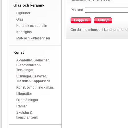
Glas och keramik
PIN-kod
Figuriner
Glas
Logga in
Avbryt
Keramik och porslin
Om du inte minns ditt kundnummer el
Konstglas
Mat- och kaffeserviser
Konst
Akvareller, Gouacher,
Blandtekniker &
Teckningar
Etsningar, Gravyrer,
Träsnitt & Kopparstick
Konst, övrigt, Tryck m.m.
Litografier
Oljemålningar
Ramar
Skulptur &
konsthantverk