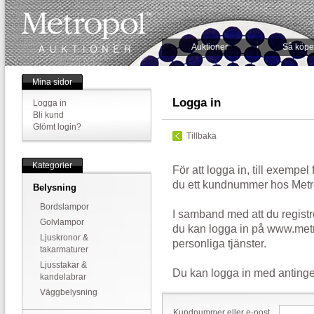
Auktioner
Så köpe
Mina sidor
Logga in
Logga in
Bli kund
Glömt login?
Tillbaka
Kategorier
För att logga in, till exempel
du ett kundnummer hos Metr
Belysning
Bordslampor
I samband med att du registr
Golvlampor
du kan logga in på www.metr
Ljuskronor &
personliga tjänster.
takarmaturer
Ljusstakar &
Du kan logga in med antinge
kandelabrar
Väggbelysning
Kundnummer eller e-post