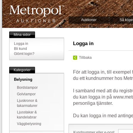
Auktioner
Så köpe
Mina sidor
Logga in
Logga in
Bli kund
Glömt login?
Tillbaka
Kategorier
För att logga in, till exempel
du ett kundnummer hos Metr
Belysning
Bordslampor
I samband med att du registr
Golvlampor
du kan logga in på www.metr
Ljuskronor &
personliga tjänster.
takarmaturer
Ljusstakar &
Du kan logga in med antinge
kandelabrar
Väggbelysning
Kundnummer eller e-post