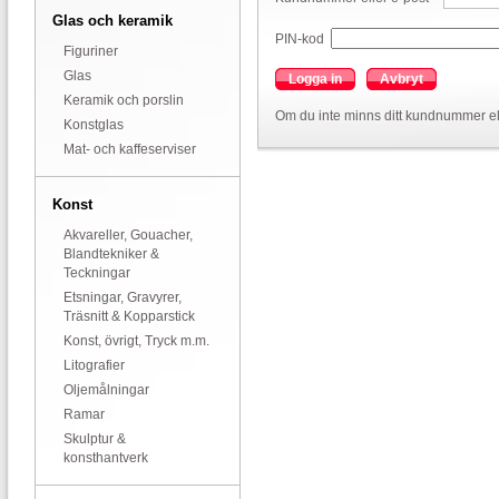
Glas och keramik
PIN-kod
Figuriner
Glas
Logga in
Avbryt
Keramik och porslin
Om du inte minns ditt kundnummer el
Konstglas
Mat- och kaffeserviser
Konst
Akvareller, Gouacher,
Blandtekniker &
Teckningar
Etsningar, Gravyrer,
Träsnitt & Kopparstick
Konst, övrigt, Tryck m.m.
Litografier
Oljemålningar
Ramar
Skulptur &
konsthantverk