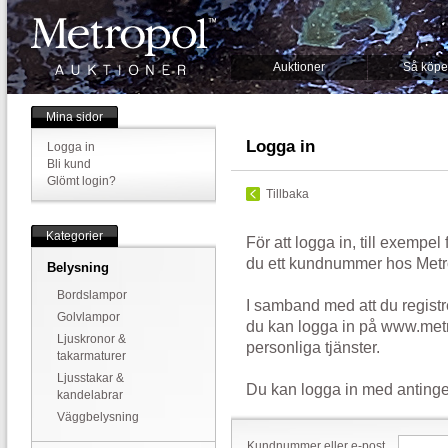
Auktioner
Så köpe
Mina sidor
Logga in
Logga in
Bli kund
Glömt login?
Tillbaka
Kategorier
För att logga in, till exempel
du ett kundnummer hos Metr
Belysning
Bordslampor
I samband med att du registr
Golvlampor
du kan logga in på www.metr
Ljuskronor &
personliga tjänster.
takarmaturer
Ljusstakar &
Du kan logga in med antinge
kandelabrar
Väggbelysning
Kundnummer eller e-post