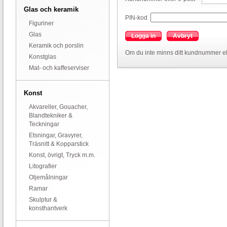
Glas och keramik
PIN-kod
Figuriner
Glas
Logga in
Avbryt
Keramik och porslin
Om du inte minns ditt kundnummer el
Konstglas
Mat- och kaffeserviser
Konst
Akvareller, Gouacher,
Blandtekniker &
Teckningar
Etsningar, Gravyrer,
Träsnitt & Kopparstick
Konst, övrigt, Tryck m.m.
Litografier
Oljemålningar
Ramar
Skulptur &
konsthantverk