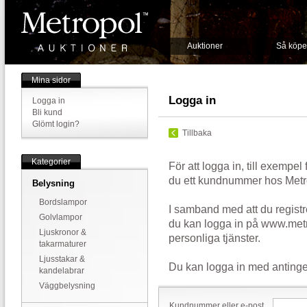
Auktioner
Så köpe
Mina sidor
Logga in
Logga in
Bli kund
Glömt login?
Tillbaka
Kategorier
För att logga in, till exempel
du ett kundnummer hos Metr
Belysning
Bordslampor
I samband med att du registr
Golvlampor
du kan logga in på www.metr
Ljuskronor &
personliga tjänster.
takarmaturer
Ljusstakar &
Du kan logga in med antinge
kandelabrar
Väggbelysning
Kundnummer eller e-post