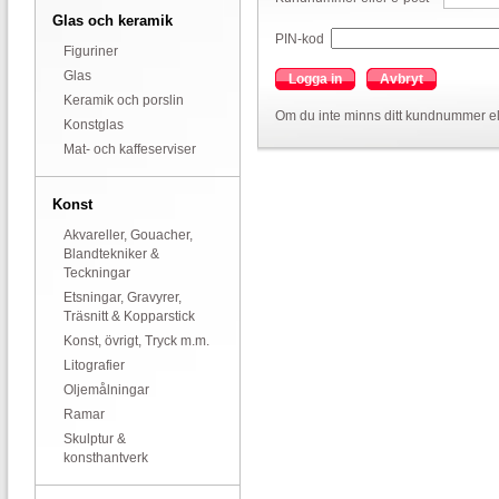
Glas och keramik
PIN-kod
Figuriner
Glas
Logga in
Avbryt
Keramik och porslin
Om du inte minns ditt kundnummer el
Konstglas
Mat- och kaffeserviser
Konst
Akvareller, Gouacher,
Blandtekniker &
Teckningar
Etsningar, Gravyrer,
Träsnitt & Kopparstick
Konst, övrigt, Tryck m.m.
Litografier
Oljemålningar
Ramar
Skulptur &
konsthantverk