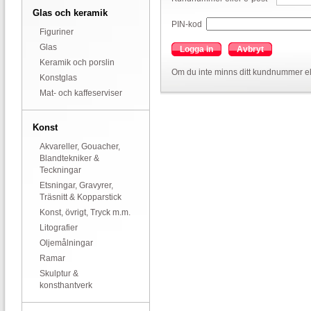
Glas och keramik
PIN-kod
Figuriner
Glas
Logga in
Avbryt
Keramik och porslin
Om du inte minns ditt kundnummer el
Konstglas
Mat- och kaffeserviser
Konst
Akvareller, Gouacher,
Blandtekniker &
Teckningar
Etsningar, Gravyrer,
Träsnitt & Kopparstick
Konst, övrigt, Tryck m.m.
Litografier
Oljemålningar
Ramar
Skulptur &
konsthantverk