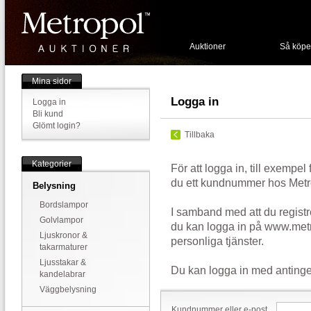
Auktioner
Så köpe
Mina sidor
Logga in
Logga in
Bli kund
Glömt login?
Tillbaka
Kategorier
För att logga in, till exempel
du ett kundnummer hos Metr
Belysning
Bordslampor
I samband med att du registr
Golvlampor
du kan logga in på www.metr
Ljuskronor &
personliga tjänster.
takarmaturer
Ljusstakar &
Du kan logga in med antinge
kandelabrar
Väggbelysning
Kundnummer eller e-post