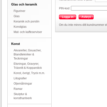
Glas och keramik
PIN-kod
Figuriner
Glas
Logga in
Avbryt
Keramik och porslin
Om du inte minns ditt kundnummer el
Konstglas
Mat- och kaffeserviser
Konst
Akvareller, Gouacher,
Blandtekniker &
Teckningar
Etsningar, Gravyrer,
Träsnitt & Kopparstick
Konst, övrigt, Tryck m.m.
Litografier
Oljemålningar
Ramar
Skulptur &
konsthantverk