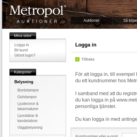
Auktioner
Så köpe
Mina sidor
Logga in
Logga in
Bli kund
Glömt login?
Tillbaka
Kategorier
För att logga in, till exempel
du ett kundnummer hos Metr
Belysning
Bordslampor
I samband med att du registr
Golvlampor
du kan logga in på www.metr
Ljuskronor &
personliga tjänster.
takarmaturer
Ljusstakar &
Du kan logga in med antinge
kandelabrar
Väggbelysning
Kundnummer eller e-post