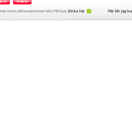
a in
Avbryt
klicka här
Här blir jag k
inte minns ditt kundnummer eller PIN-kod,