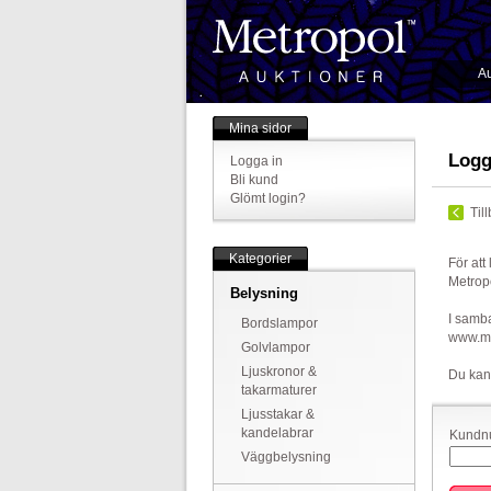
Au
Mina sidor
Logg
Logga in
Bli kund
Glömt login?
Til
Kategorier
För att
Metrop
Belysning
I samba
Bordslampor
www.met
Golvlampor
Ljuskronor &
Du kan
takarmaturer
Ljusstakar &
kandelabrar
Kundnu
Väggbelysning