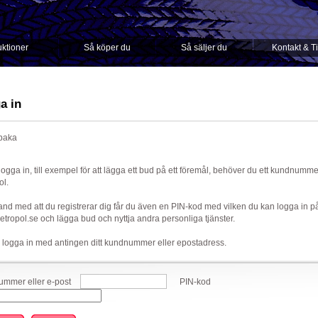
ktioner
Så köper du
Så säljer du
Kontakt & T
a in
lbaka
 logga in, till exempel för att lägga ett bud på ett föremål, behöver du ett kundnumm
ol.
nd med att du registrerar dig får du även en PIN-kod med vilken du kan logga in p
ropol.se och lägga bud och nyttja andra personliga tjänster.
 logga in med antingen ditt kundnummer eller epostadress.
mmer eller e-post
PIN-kod