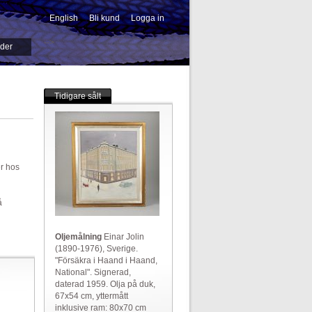
English
Bli kund
Logga in
-->
ider
Tidigare sålt
er hos
å
Oljemålning
Einar Jolin
(1890-1976), Sverige.
"Försäkra i Haand i Haand,
National". Signerad,
daterad 1959. Olja på duk,
67x54 cm, yttermått
inklusive ram: 80x70 cm