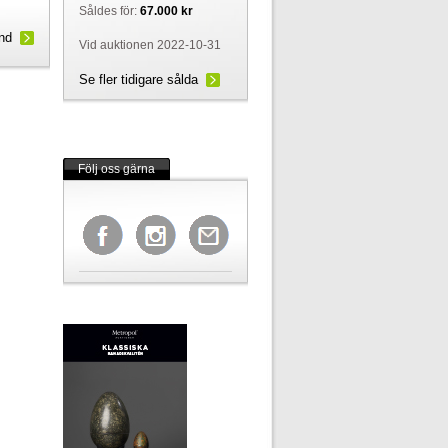
Såldes för:
67.000 kr
und
Vid auktionen 2022-10-31
Se fler tidigare sålda
Följ oss gärna