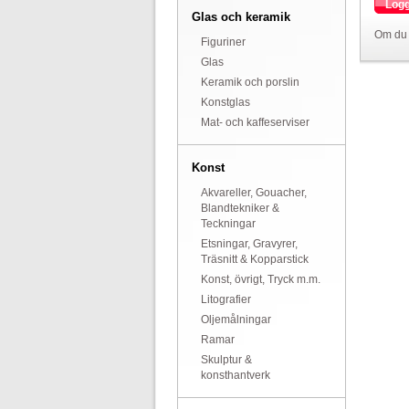
Logg
Glas och keramik
Om du 
Figuriner
Glas
Keramik och porslin
Konstglas
Mat- och kaffeserviser
Konst
Akvareller, Gouacher,
Blandtekniker &
Teckningar
Etsningar, Gravyrer,
Träsnitt & Kopparstick
Konst, övrigt, Tryck m.m.
Litografier
Oljemålningar
Ramar
Skulptur &
konsthantverk