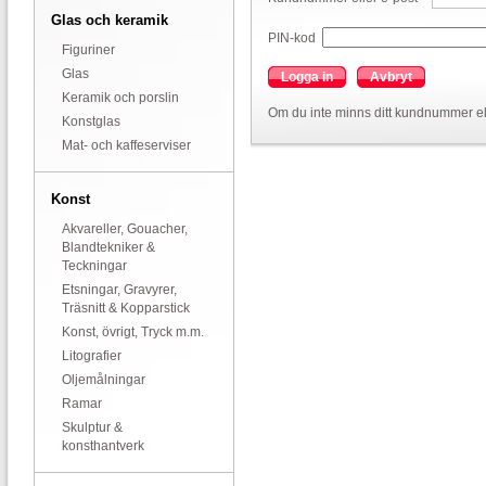
Glas och keramik
PIN-kod
Figuriner
Glas
Logga in
Avbryt
Keramik och porslin
Om du inte minns ditt kundnummer el
Konstglas
Mat- och kaffeserviser
Konst
Akvareller, Gouacher,
Blandtekniker &
Teckningar
Etsningar, Gravyrer,
Träsnitt & Kopparstick
Konst, övrigt, Tryck m.m.
Litografier
Oljemålningar
Ramar
Skulptur &
konsthantverk