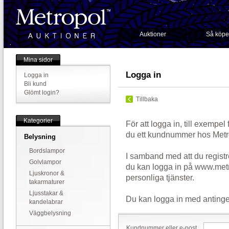
Auktioner
Så köpe
Mina sidor
Logga in
Logga in
Bli kund
Glömt login?
Tillbaka
Kategorier
För att logga in, till exempel
du ett kundnummer hos Metr
Belysning
Bordslampor
I samband med att du registr
Golvlampor
du kan logga in på www.metr
Ljuskronor &
personliga tjänster.
takarmaturer
Ljusstakar &
Du kan logga in med antinge
kandelabrar
Väggbelysning
Kundnummer eller e-post