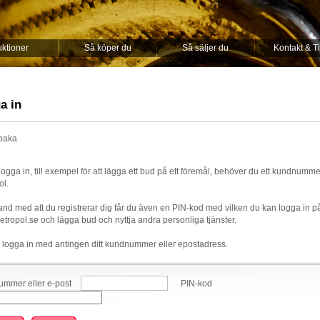
ktioner
Så köper du
Så säljer du
Kontakt & T
a in
lbaka
 logga in, till exempel för att lägga ett bud på ett föremål, behöver du ett kundnumm
ol.
nd med att du registrerar dig får du även en PIN-kod med vilken du kan logga in p
ropol.se och lägga bud och nyttja andra personliga tjänster.
 logga in med antingen ditt kundnummer eller epostadress.
mmer eller e-post
PIN-kod