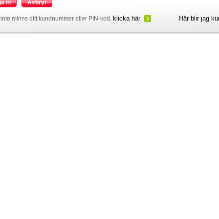
a in
Avbryt
klicka här
Här blir jag k
inte minns ditt kundnummer eller PIN-kod,