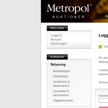
Au
Mina sidor
Logg
Logga in
Bli kund
Glömt login?
Til
Kategorier
För att
Metrop
Belysning
I samba
Bordslampor
www.met
Golvlampor
Ljuskronor &
Du kan
takarmaturer
Ljusstakar &
kandelabrar
Kundnu
Väggbelysning