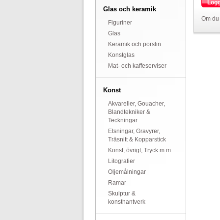
Logg
Glas och keramik
Om du 
Figuriner
Glas
Keramik och porslin
Konstglas
Mat- och kaffeserviser
Konst
Akvareller, Gouacher,
Blandtekniker &
Teckningar
Etsningar, Gravyrer,
Träsnitt & Kopparstick
Konst, övrigt, Tryck m.m.
Litografier
Oljemålningar
Ramar
Skulptur &
konsthantverk