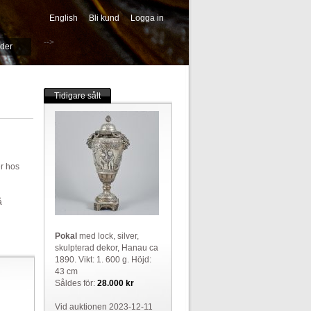
English
Bli kund
Logga in
-->
ider
Tidigare sålt
er hos
å
Pokal
med lock, silver,
skulpterad dekor, Hanau ca
1890. Vikt: 1. 600 g. Höjd:
43 cm
Såldes för:
28.000 kr
Vid auktionen 2023-12-11