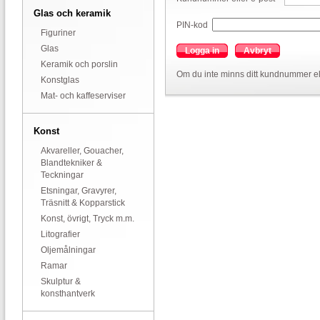
Glas och keramik
PIN-kod
Figuriner
Glas
Logga in
Avbryt
Keramik och porslin
Om du inte minns ditt kundnummer el
Konstglas
Mat- och kaffeserviser
Konst
Akvareller, Gouacher,
Blandtekniker &
Teckningar
Etsningar, Gravyrer,
Träsnitt & Kopparstick
Konst, övrigt, Tryck m.m.
Litografier
Oljemålningar
Ramar
Skulptur &
konsthantverk