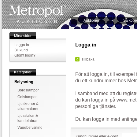
Auktioner
Så köpe
Mina sidor
Logga in
Logga in
Bli kund
Glömt login?
Tillbaka
Kategorier
För att logga in, till exempel
du ett kundnummer hos Metr
Belysning
Bordslampor
I samband med att du registr
Golvlampor
du kan logga in på www.metr
Ljuskronor &
personliga tjänster.
takarmaturer
Ljusstakar &
Du kan logga in med antinge
kandelabrar
Väggbelysning
Kundnummer eller e-post