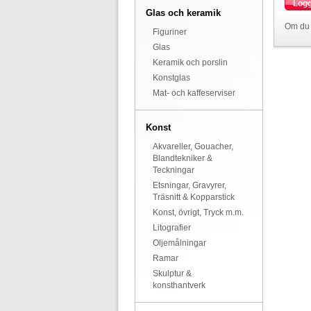
Logg
Glas och keramik
Om du 
Figuriner
Glas
Keramik och porslin
Konstglas
Mat- och kaffeserviser
Konst
Akvareller, Gouacher,
Blandtekniker &
Teckningar
Etsningar, Gravyrer,
Träsnitt & Kopparstick
Konst, övrigt, Tryck m.m.
Litografier
Oljemålningar
Ramar
Skulptur &
konsthantverk