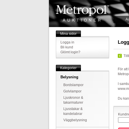
Au
Mina sidor
Logg
Logga in
Bli kund
Glömt login?
Til
Kategorier
För att
Metrop
Belysning
I samba
Bordslampor
www.met
Golvlampor
Ljuskronor &
Du kan
takarmaturer
Ljusstakar &
kandelabrar
Kundnu
Väggbelysning