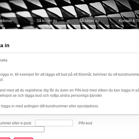
ktioner
Så köper du
Så säljer du
Kontakt & T
a in
lbaka
 logga in, till exempel för att lägga ett bud på ett föremål, behöver du ett kundnumm
ol.
nd med att du registrerar dig får du även en PIN-kod med vilken du kan logga in p
ropol.se och lägga bud och nyttja andra personliga tjänster.
 logga in med antingen ditt kundnummer eller epostadress.
mmer eller e-post
PIN-kod