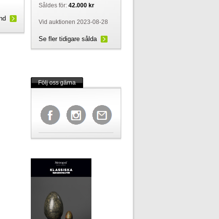
Såldes för:
42.000 kr
und
Vid auktionen 2023-08-28
Se fler tidigare sålda
Följ oss gärna