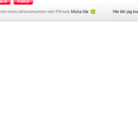
a in
Avbryt
klicka här
Här blir jag k
inte minns ditt kundnummer eller PIN-kod,