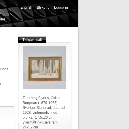
English
Bli kund
Logga in
-->
ider
Tidigare sålt
er hos
å
Teckning
Blyerts, Oskar
Bergman (1879-1963),
Sverige. Signerad, daterad
1928, vintermotiv med
björkar, 17,5x26 cm,
yttermått inklusive ram:
24x32 cm