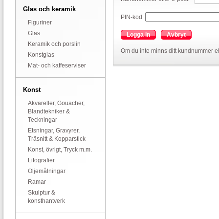
Glas och keramik
PIN-kod
Figuriner
Glas
Logga in
Avbryt
Keramik och porslin
Om du inte minns ditt kundnummer el
Konstglas
Mat- och kaffeserviser
Konst
Akvareller, Gouacher,
Blandtekniker &
Teckningar
Etsningar, Gravyrer,
Träsnitt & Kopparstick
Konst, övrigt, Tryck m.m.
Litografier
Oljemålningar
Ramar
Skulptur &
konsthantverk