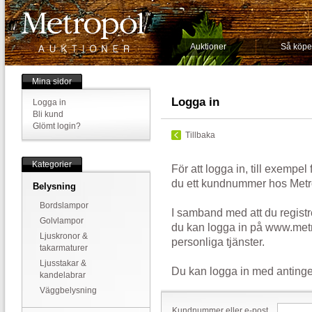
Auktioner
Så köpe
Mina sidor
Logga in
Logga in
Bli kund
Glömt login?
Tillbaka
Kategorier
För att logga in, till exempel
du ett kundnummer hos Metr
Belysning
Bordslampor
I samband med att du registr
Golvlampor
du kan logga in på www.metr
Ljuskronor &
personliga tjänster.
takarmaturer
Ljusstakar &
Du kan logga in med antinge
kandelabrar
Väggbelysning
Kundnummer eller e-post