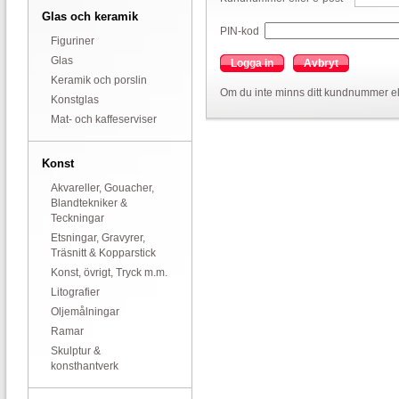
Glas och keramik
PIN-kod
Figuriner
Glas
Logga in
Avbryt
Keramik och porslin
Om du inte minns ditt kundnummer el
Konstglas
Mat- och kaffeserviser
Konst
Akvareller, Gouacher,
Blandtekniker &
Teckningar
Etsningar, Gravyrer,
Träsnitt & Kopparstick
Konst, övrigt, Tryck m.m.
Litografier
Oljemålningar
Ramar
Skulptur &
konsthantverk