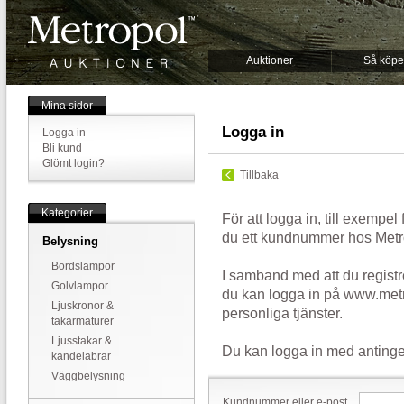
Auktioner
Så köpe
Mina sidor
Logga in
Logga in
Bli kund
Glömt login?
Tillbaka
Kategorier
För att logga in, till exempel
du ett kundnummer hos Metr
Belysning
Bordslampor
I samband med att du registr
Golvlampor
du kan logga in på www.metr
Ljuskronor &
personliga tjänster.
takarmaturer
Ljusstakar &
Du kan logga in med antinge
kandelabrar
Väggbelysning
Kundnummer eller e-post