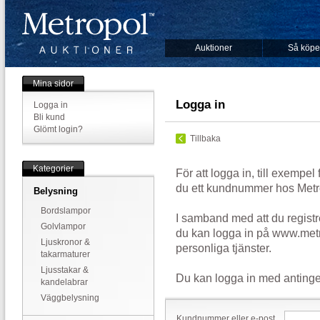
Auktioner
Så köpe
Mina sidor
Logga in
Logga in
Bli kund
Glömt login?
Tillbaka
Kategorier
För att logga in, till exempel
du ett kundnummer hos Metr
Belysning
Bordslampor
I samband med att du registr
Golvlampor
du kan logga in på www.metr
Ljuskronor &
personliga tjänster.
takarmaturer
Ljusstakar &
Du kan logga in med antinge
kandelabrar
Väggbelysning
Kundnummer eller e-post