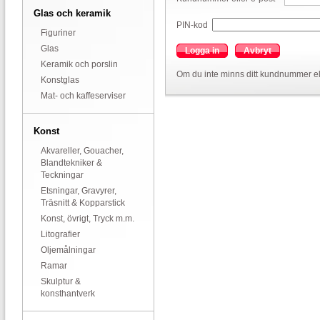
Glas och keramik
PIN-kod
Figuriner
Glas
Logga in
Avbryt
Keramik och porslin
Om du inte minns ditt kundnummer el
Konstglas
Mat- och kaffeserviser
Konst
Akvareller, Gouacher,
Blandtekniker &
Teckningar
Etsningar, Gravyrer,
Träsnitt & Kopparstick
Konst, övrigt, Tryck m.m.
Litografier
Oljemålningar
Ramar
Skulptur &
konsthantverk