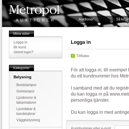
Auktioner
Så köpe
Mina sidor
Logga in
Logga in
Bli kund
Glömt login?
Tillbaka
Kategorier
För att logga in, till exempel
du ett kundnummer hos Metr
Belysning
Bordslampor
I samband med att du registr
Golvlampor
du kan logga in på www.metr
Ljuskronor &
personliga tjänster.
takarmaturer
Ljusstakar &
Du kan logga in med antinge
kandelabrar
Väggbelysning
Kundnummer eller e-post