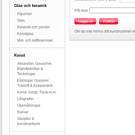
Glas och keramik
PIN-kod
Figuriner
Glas
Logga in
Avbryt
Keramik och porslin
Om du inte minns ditt kundnummer el
Konstglas
Mat- och kaffeserviser
Konst
Akvareller, Gouacher,
Blandtekniker &
Teckningar
Etsningar, Gravyrer,
Träsnitt & Kopparstick
Konst, övrigt, Tryck m.m.
Litografier
Oljemålningar
Ramar
Skulptur &
konsthantverk