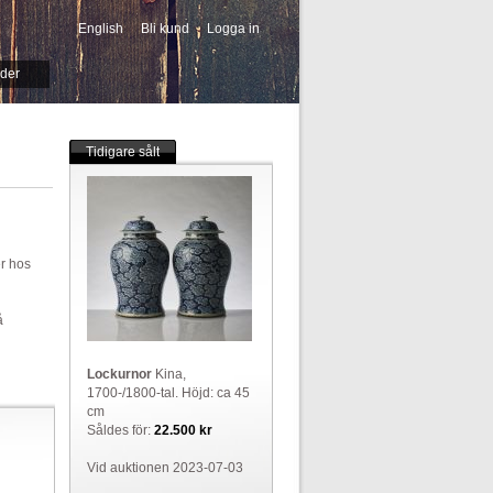
English
Bli kund
Logga in
-->
ider
Tidigare sålt
er hos
å
Lockurnor
Kina,
1700-/1800-tal. Höjd: ca 45
cm
Såldes för:
22.500 kr
Vid auktionen 2023-07-03