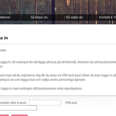
ktioner
Så köper du
Så säljer du
Kontakt & T
a in
lbaka
 logga in, till exempel för att lägga ett bud på ett föremål, behöver du ett kundnumm
ol.
nd med att du registrerar dig får du även en PIN-kod med vilken du kan logga in p
ropol.se och lägga bud och nyttja andra personliga tjänster.
 logga in med antingen ditt kundnummer eller epostadress.
mmer eller e-post
PIN-kod