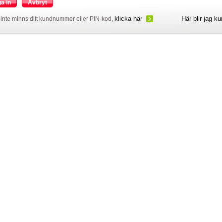
a in
Avbryt
klicka här
Här blir jag k
inte minns ditt kundnummer eller PIN-kod,