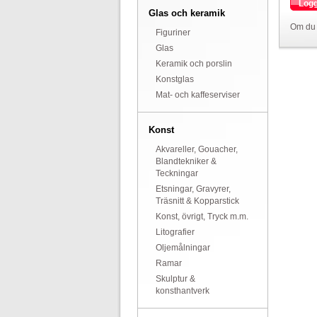
Logg
Glas och keramik
Om du 
Figuriner
Glas
Keramik och porslin
Konstglas
Mat- och kaffeserviser
Konst
Akvareller, Gouacher,
Blandtekniker &
Teckningar
Etsningar, Gravyrer,
Träsnitt & Kopparstick
Konst, övrigt, Tryck m.m.
Litografier
Oljemålningar
Ramar
Skulptur &
konsthantverk