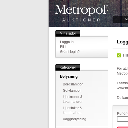
Au
Mina sidor
Logg
Logga in
Bli kund
Glömt login?
Til
Kategorier
För att
Metrop
Belysning
I samba
Bordslampor
www.met
Golvlampor
Ljuskronor &
Du kan
takarmaturer
Ljusstakar &
kandelabrar
Kundnu
Väggbelysning