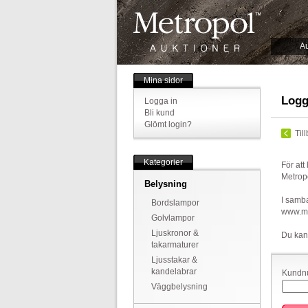
Au
Mina sidor
Logg
Logga in
Bli kund
Glömt login?
Til
Kategorier
För att
Metrop
Belysning
I samba
Bordslampor
www.met
Golvlampor
Ljuskronor &
Du kan
takarmaturer
Ljusstakar &
kandelabrar
Kundnu
Väggbelysning