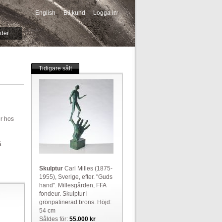
English
Bli kund
Logga in
-->
ider
Tidigare sålt
er hos
å
Skulptur
Carl Milles (1875-
1955), Sverige, efter. "Guds
hand". Millesgården, FFA
fondeur. Skulptur i
grönpatinerad brons. Höjd:
54 cm
Såldes för:
55.000 kr