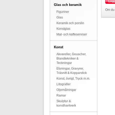
Logg
Glas och keramik
Om du 
Figuriner
Glas
Keramik och porslin
Konstglas
Mat- och kaffeserviser
Konst
Akvareller, Gouacher,
Blandtekniker &
Teckningar
Etsningar, Gravyrer,
Träsnitt & Kopparstick
Konst, övrigt, Tryck m.m.
Litografier
Oljemålningar
Ramar
Skulptur &
konsthantverk