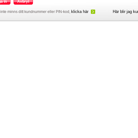
a in
Avbryt
klicka här
Här blir jag k
inte minns ditt kundnummer eller PIN-kod,