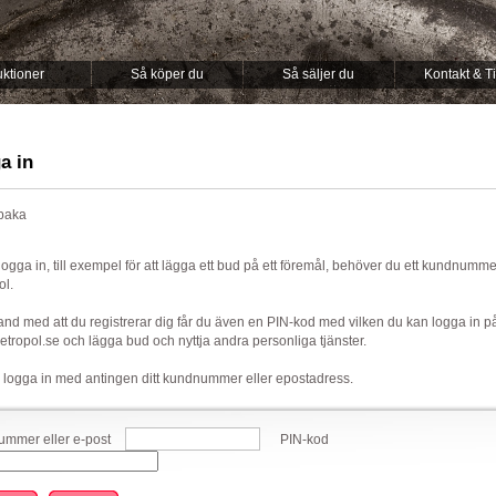
ktioner
Så köper du
Så säljer du
Kontakt & T
a in
lbaka
 logga in, till exempel för att lägga ett bud på ett föremål, behöver du ett kundnumm
ol.
nd med att du registrerar dig får du även en PIN-kod med vilken du kan logga in p
ropol.se och lägga bud och nyttja andra personliga tjänster.
 logga in med antingen ditt kundnummer eller epostadress.
mmer eller e-post
PIN-kod